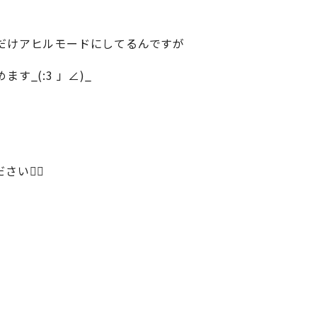
だけアヒルモードにしてるんですが
_(:3 」∠)_
い🙇‍♂️