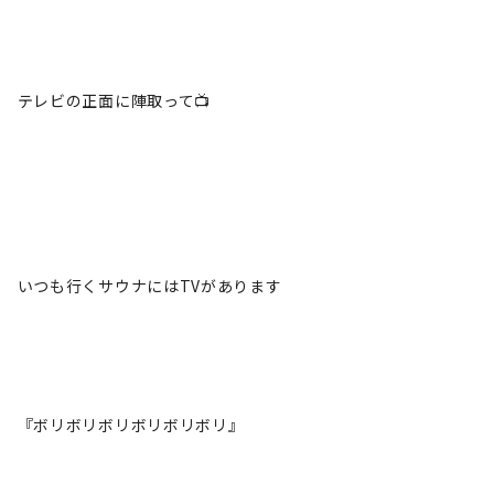
テレビの正面に陣取って📺️
いつも行くサウナにはTVがあります
『ボリボリボリボリボリボリ』