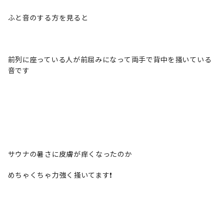
ふと音のする方を見ると
前列に座っている人が前屈みになって両手で背中を掻いている
音です
サウナの暑さに皮膚が痒くなったのか
めちゃくちゃ力強く掻いてます❗