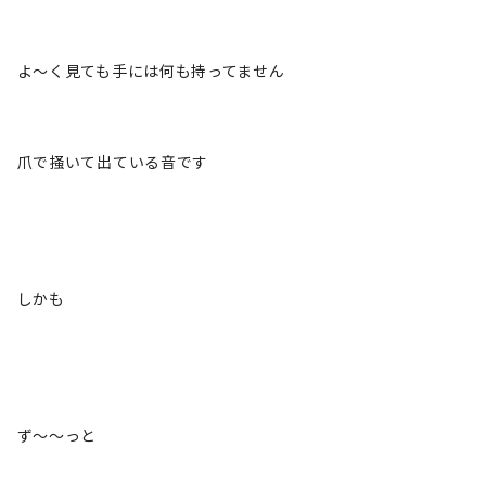
よ～く見ても手には何も持ってません
爪で掻いて出ている音です
しかも
ず～～っと