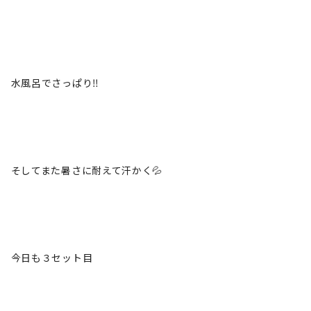
水風呂でさっぱり‼️
そしてまた暑さに耐えて汗かく💦
今日も３セット目