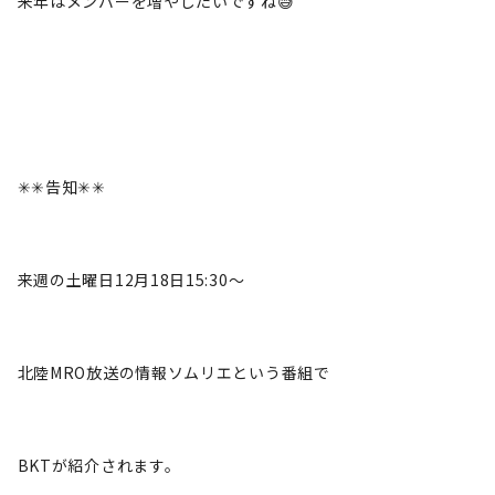
来年はメンバーを増やしたいですね😅
✳︎✳︎告知✳︎✳︎
来週の土曜日12月18日15:30〜
北陸MRO放送の情報ソムリエという番組で
BKTが紹介されます。