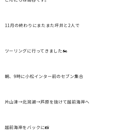
11月の終わりにまたまた坪井と2人で
ツーリングに行ってきました🏍
朝、9時に小松インター前のセブン集合
片山津→北潟湖→芦原を抜けて越前海岸へ
越前海岸をバックに📸