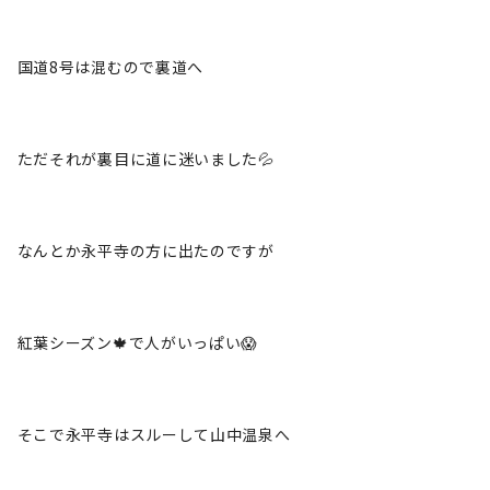
国道8号は混むので裏道へ
ただそれが裏目に道に迷いました💦
なんとか永平寺の方に出たのですが
紅葉シーズン🍁で人がいっぱい😱
そこで永平寺はスルーして山中温泉へ