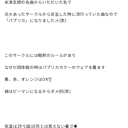
米津玄師の名曲からいただいた名で
元々あったサークルから派生した時に流行っていた曲なので
「パプリカ」になりました🎶(笑)
このサークルには暗黙のルールがあり
なぜか団体戦の時はパプリカカラーのウェアを着ます
黄、赤、オレンジはOK👌
緑はピーマンになるからダメ🆖(笑)
気温は29℃😱10月とは思えない暑さ☀️